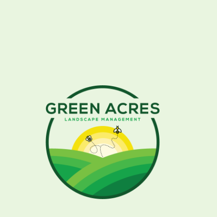
Paragraph
Lorem ipsum dolor sit amet, consectetur
adipiscing elit. Suspendisse
varius
enim in eros
elementum tristique. Duis cursus, mi quis
viverra
ornare, eros dolor interdum nulla, ut
commodo diam
libero vitae
erat. Aenean
faucibus nibh et justo cursus id rutrum lorem
imperdiet. Nunc ut sem vitae risus tristique
posuere.
Blog Post Styling
What’s a Rich Text